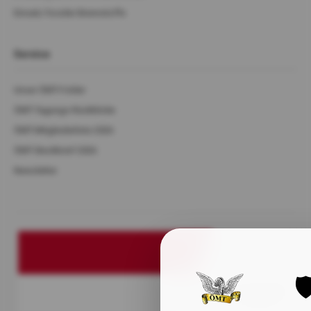
Einsatz fossiler Brennstoffe
Service
Unser ÖMT-Folder
ÖMT-Tagungs-Rückblicke
ÖMT-Mitgliederliste 2026
ÖMT-Steckbrief 2026
Newsletter
🛡
Austrian Heritage
and Tourist Railway
Association